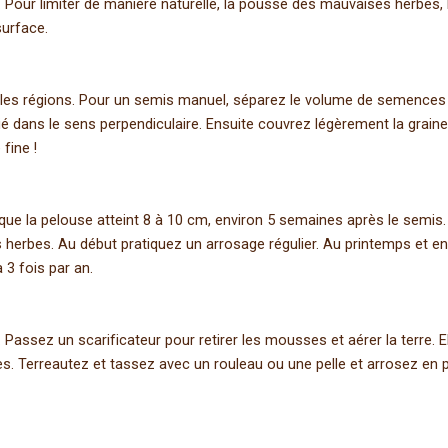
eau. Pour limiter de manière naturelle, la pousse des mauvaises herb
surface.
 les régions. Pour un semis manuel, séparez le volume de semences e
 dans le sens perpendiculaire. Ensuite couvrez légèrement la graine à
 fine !
rsque la pelouse atteint 8 à 10 cm, environ 5 semaines après le semi
 herbes. Au début pratiquez un arrosage régulier. Au printemps et e
3 fois par an.
. Passez un scarificateur pour retirer les mousses et aérer la terre
s. Terreautez et tassez avec un rouleau ou une pelle et arrosez en pl