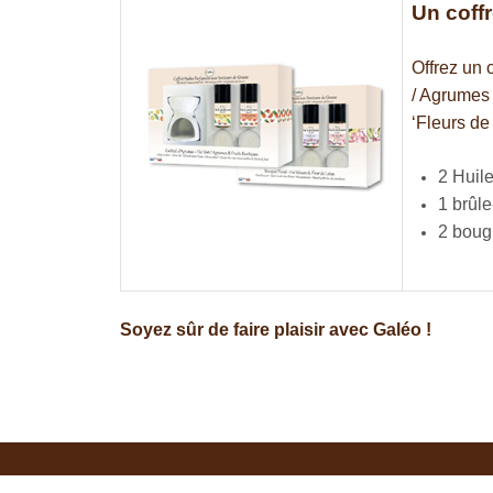
Un coffr
Offrez un 
/ Agrumes 
‘Fleurs de
2 Huil
1 brûl
2 boug
Soyez sûr de faire plaisir avec Galéo !