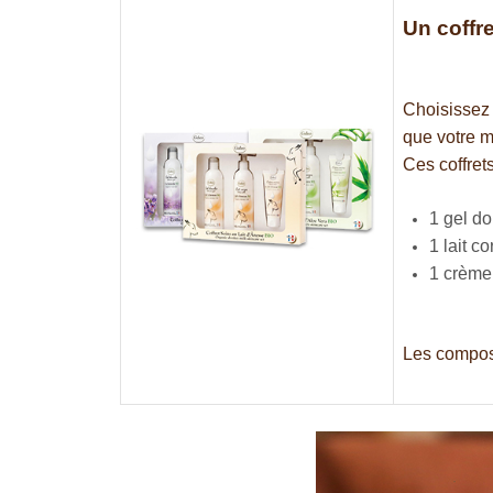
Un coffre
Choisissez 
que votre m
Ces coffret
1 gel d
1 lait c
1 crème
Les composi