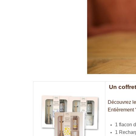
Un coffre
Découvrez les
Entièrement ‘
1 flacon 
1 Recharg